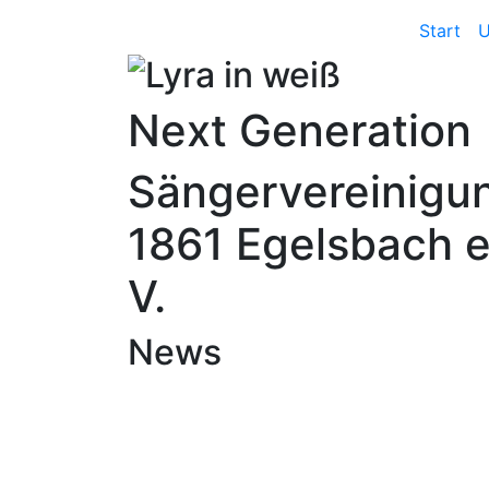
Start
U
Next Generation
Sängervereinigu
1861 Egelsbach e
V.
News