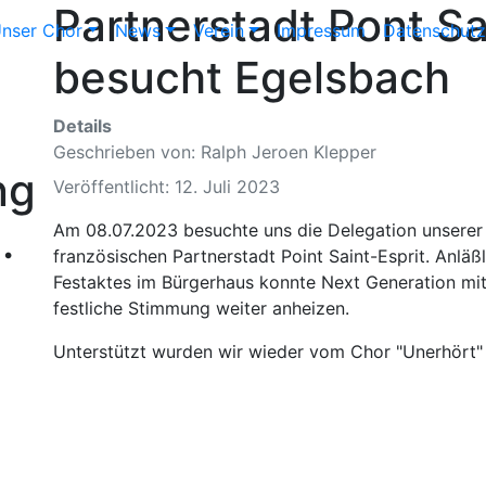
Partnerstadt Pont Sa
nser Chor
News
Verein
Impressum
Datenschutz
besucht Egelsbach
Details
Geschrieben von:
Ralph Jeroen Klepper
ng
Veröffentlicht: 12. Juli 2023
.
Am 08.07.2023 besuchte uns die Delegation unserer
französischen Partnerstadt Point Saint-Esprit. Anläß
Festaktes im Bürgerhaus konnte Next Generation mit
festliche Stimmung weiter anheizen.
Unterstützt wurden wir wieder vom Chor "Unerhört" d